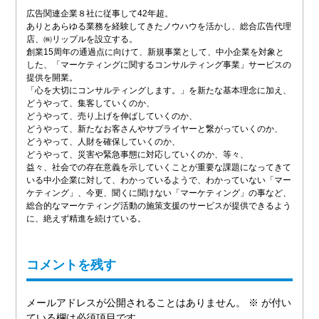
広告関連企業８社に従事して42年超。
ありとあらゆる業務を経験してきたノウハウを活かし、総合広告代理
店、㈱リップルを設立する。
創業15周年の通過点に向けて、新規事業として、中小企業を対象と
した、「マーケティングに関するコンサルティング事業」サービスの
提供を開業。
「心を大切にコンサルティングします。」を新たな基本理念に加え、
どうやって、集客していくのか、
どうやって、売り上げを伸ばしていくのか、
どうやって、新たなお客さんやサプライヤーと繋がっていくのか、
どうやって、人財を確保していくのか、
どうやって、災害や緊急事態に対応していくのか、等々、
益々、社会での存在意義を示していくことが重要な課題になってきて
いる中小企業に対して、わかっているようで、わかっていない「マー
ケティング」、今更、聞くに聞けない「マーケティング」の事など、
総合的なマーケティング活動の施策支援のサービスが提供できるよう
に、絶えず精進を続けている。
コメントを残す
メールアドレスが公開されることはありません。
※
が付い
ている欄は必須項目です