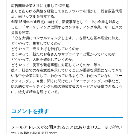
広告関連企業８社に従事して42年超。
ありとあらゆる業務を経験してきたノウハウを活かし、総合広告代理
店、㈱リップルを設立する。
創業15周年の通過点に向けて、新規事業として、中小企業を対象と
した、「マーケティングに関するコンサルティング事業」サービスの
提供を開業。
「心を大切にコンサルティングします。」を新たな基本理念に加え、
どうやって、集客していくのか、
どうやって、売り上げを伸ばしていくのか、
どうやって、新たなお客さんやサプライヤーと繋がっていくのか、
どうやって、人財を確保していくのか、
どうやって、災害や緊急事態に対応していくのか、等々、
益々、社会での存在意義を示していくことが重要な課題になってきて
いる中小企業に対して、わかっているようで、わかっていない「マー
ケティング」、今更、聞くに聞けない「マーケティング」の事など、
総合的なマーケティング活動の施策支援のサービスが提供できるよう
に、絶えず精進を続けている。
コメントを残す
メールアドレスが公開されることはありません。
※
が付い
ている欄は必須項目です