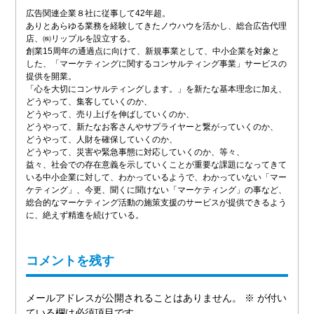
広告関連企業８社に従事して42年超。
ありとあらゆる業務を経験してきたノウハウを活かし、総合広告代理
店、㈱リップルを設立する。
創業15周年の通過点に向けて、新規事業として、中小企業を対象と
した、「マーケティングに関するコンサルティング事業」サービスの
提供を開業。
「心を大切にコンサルティングします。」を新たな基本理念に加え、
どうやって、集客していくのか、
どうやって、売り上げを伸ばしていくのか、
どうやって、新たなお客さんやサプライヤーと繋がっていくのか、
どうやって、人財を確保していくのか、
どうやって、災害や緊急事態に対応していくのか、等々、
益々、社会での存在意義を示していくことが重要な課題になってきて
いる中小企業に対して、わかっているようで、わかっていない「マー
ケティング」、今更、聞くに聞けない「マーケティング」の事など、
総合的なマーケティング活動の施策支援のサービスが提供できるよう
に、絶えず精進を続けている。
コメントを残す
メールアドレスが公開されることはありません。
※
が付い
ている欄は必須項目です